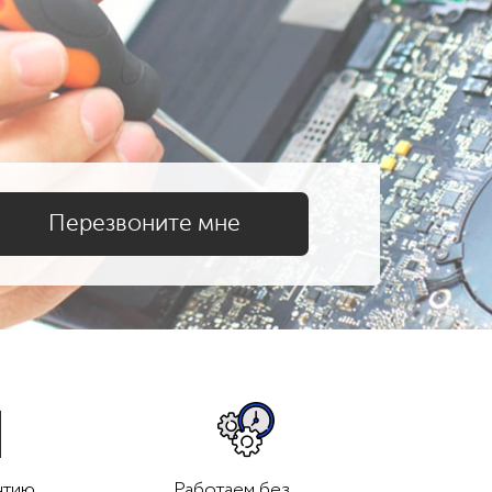
нтию
Работаем без