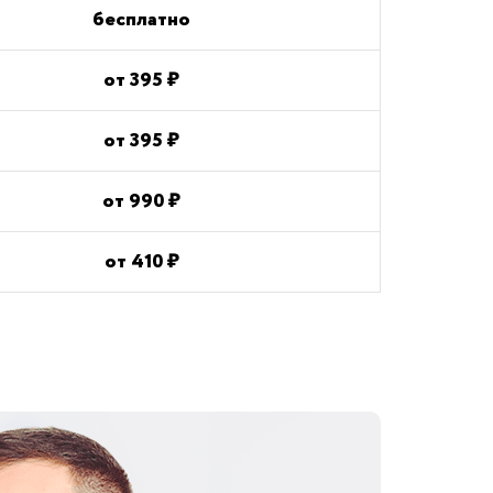
бесплатно
от
395
₽
от
395
₽
от
990
₽
от
410
₽