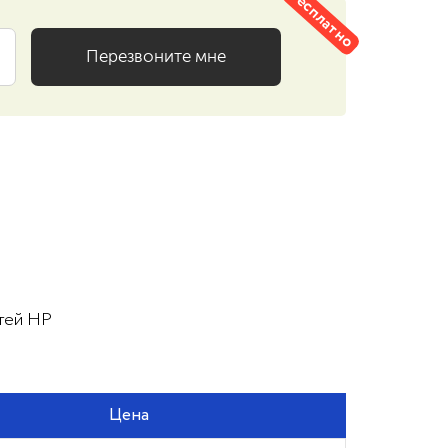
бесплатно
стей HP
Цена