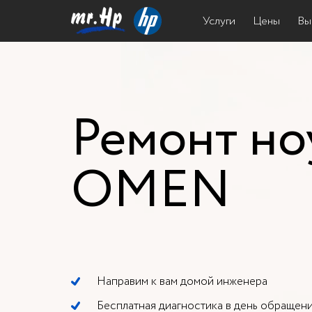
Услуги
Цены
Вы
Компьютер
Ноутбук
Ремонт но
Принтер
OMEN
МФУ
Монитор
Моноблок
Планшет
Направим к вам домой инженера
Бесплатная диагностика в день обращен